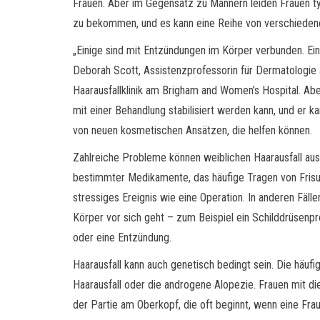
Frauen. Aber im Gegensatz zu Männern leiden Frauen t
zu bekommen, und es kann eine Reihe von verschieden
„Einige sind mit Entzündungen im Körper verbunden. Eini
Deborah Scott, Assistenzprofessorin für Dermatologie 
Haarausfallklinik am Brigham and Women’s Hospital. Aber 
mit einer Behandlung stabilisiert werden kann, und er kan
von neuen kosmetischen Ansätzen, die helfen können.
Zahlreiche Probleme können weiblichen Haarausfall auslö
bestimmter Medikamente, das häufige Tragen von Frisu
stressiges Ereignis wie eine Operation. In anderen Fäl
Körper vor sich geht – zum Beispiel ein Schilddrüsenp
oder eine Entzündung.
Haarausfall kann auch genetisch bedingt sein. Die häuf
Haarausfall oder die androgene Alopezie. Frauen mit d
der Partie am Oberkopf, die oft beginnt, wenn eine Frau