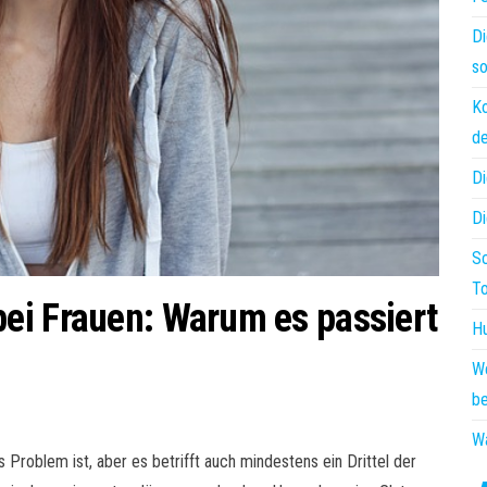
Di
so
Ko
de
Di
Di
Sc
T
ei Frauen: Warum es passiert
Hu
W
be
Wa
Problem ist, aber es betrifft auch mindestens ein Drittel der