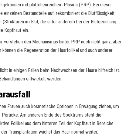
 Injektionen mit plättchenreichem Plasma (PRP). Bei dieser
ne einzelnen Bestandteile auf, rekombiniert die Blutflüssigkeit
 (Strukturen im Blut, die unter anderem bei der Blutgerinnung
ie Kopfhaut ein.
 Wir verstehen den Mechanismus hinter PRP noch nicht ganz, aber
 können die Regeneration der Haarfollikel und auch anderer
ht in einigen Fällen beim Nachwachsen der Haare hilfreich ist.
 Behandlungen entwickelt werden.
arausfall
nen Frauen auch kosmetische Optionen in Erwägung ziehen, um
ner Perücke. Am anderen Ende des Spektrums steht die
aktive Follikel aus dem hinteren Teil der Kopfhaut in Bereiche
h der Transplantation wächst das Haar normal weiter.