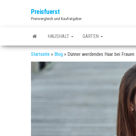
Zum
Preisfuerst
Inhalt
Preisvergleich und Kaufratgeber
springen
HAUSHALT
GARTEN
Startseite
»
Blog
»
Dünner werdendes Haar bei Frauen: 