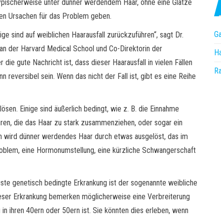
ypischerweise unter dünner werdendem Haar, ohne eine Glatze
en Ursachen für das Problem geben.
Ga
ge sind auf weiblichen Haarausfall zurückzuführen“, sagt Dr.
an der Harvard Medical School und Co-Direktorin der
Ha
die gute Nachricht ist, dass dieser Haarausfall in vielen Fällen
R
n reversibel sein. Wenn das nicht der Fall ist, gibt es eine Reihe
sen. Einige sind äußerlich bedingt, wie z. B. die Einnahme
ren, die das Haar zu stark zusammenziehen, oder sogar ein
len wird dünner werdendes Haar durch etwas ausgelöst, das im
roblem, eine Hormonumstellung, eine kürzliche Schwangerschaft
igste genetisch bedingte Erkrankung ist der sogenannte weibliche
ieser Erkrankung bemerken möglicherweise eine Verbreiterung
 in ihren 40ern oder 50ern ist. Sie könnten dies erleben, wenn