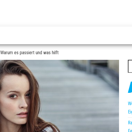
Warum es passiert und was hilft
S
na
Wo
Ei
Ra
Fe