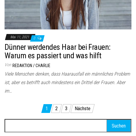
Mai 11, 2021
0
Dünner werdendes Haar bei Frauen:
Warum es passiert und was hilft
Von
REDAKTION / CHARLIE
Viele Menschen denken, dass Haarausfall ein männliches Problem
ist, aber es betrifft auch mindestens ein Drittel der Frauen. Aber
im…
Seitennummerierung
1
2
3
Nächste
der
Suchen
Beiträge
nach: