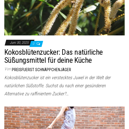
Juni 30, 2025
0
Kokosblütenzucker: Das natürliche
Süßungsmittel für deine Küche
Von
PREISFUERST SCHNÄPPCHENJÄGER
Kokosblütenzucker ist ein verstecktes Juwel in der Welt der
natürlichen Süßstoffe. Suchst du nach einer gesünderen
Alternative zu raffiniertem Zucker?…