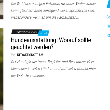
Die Wahl des richtigen Ecksofas für unser Wohnzimmer
kann gleichermaßen aufregend wie anspruchsvoll sein,
Ga
insbesondere wenn es um die Farbauswahl…
Ha
September 6, 2023
0
R
Hundeausstattung: Worauf sollte
geachtet werden?
Von
REDAKTIONSTEAM
Der Hund gilt als treuer Begleiter und Beschützer vieler
Menschen in vielen Ländern und auf vielen Kontinenten
der Welt. Hierzulande…