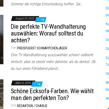
Sommer die richtige Entscheidung treffen. Sie…
Di
so
August 29, 2025
0
Ko
Die perfekte TV-Wandhalterung
de
auswählen: Worauf solltest du
achten?
Di
Von
PREISFUERST SCHNÄPPCHENJÄGER
Di
Eine TV-Wandhalterung auszuwählen scheint vielleicht
Sc
einfach, aber es steckt mehr dahinter, als du denkst. Ob
T
du nun einen Filmabend planst…
Hu
W
März 4, 2024
0
be
Schöne Ecksofa-Farben. Wie wählt
man den perfekten Ton?
Wa
Von
REDAKTION / CHARLIE