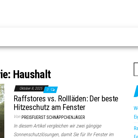
S
ie:
Haushalt
na
Oktober 8, 2025
0
Raffstores vs. Rollläden: Der beste
Hitzeschutz am Fenster
Wo
Von
Ei
PREISFUERST SCHNÄPPCHENJÄGER
In diesem Artikel vergleichen wir zwei gängige
Ra
Sonnenschutzlösungen, damit Sie für Ihr Fenster im
Fe