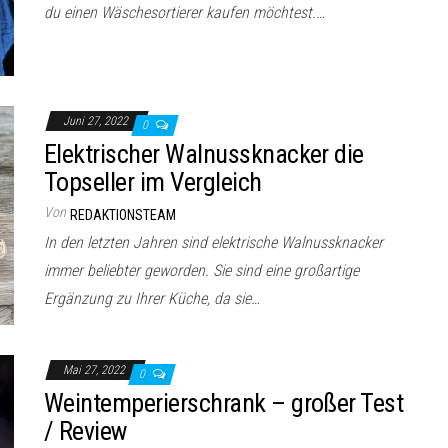
du einen Wäschesortierer kaufen möchtest.…
Juni 27, 2022
0
Elektrischer Walnussknacker die
Topseller im Vergleich
Von
REDAKTIONSTEAM
In den letzten Jahren sind elektrische Walnussknacker
immer beliebter geworden. Sie sind eine großartige
Ergänzung zu Ihrer Küche, da sie…
Mai 27, 2022
0
Weintemperierschrank – großer Test
/ Review